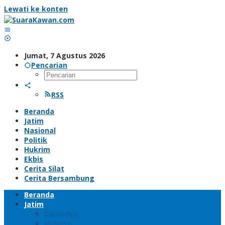
Lewati ke konten
Jumat, 7 Agustus 2026
Pencarian
RSS
Beranda
Jatim
Nasional
Politik
Hukrim
Ekbis
Cerita Silat
Cerita Bersambung
Beranda
Jatim
Surabaya
Malang