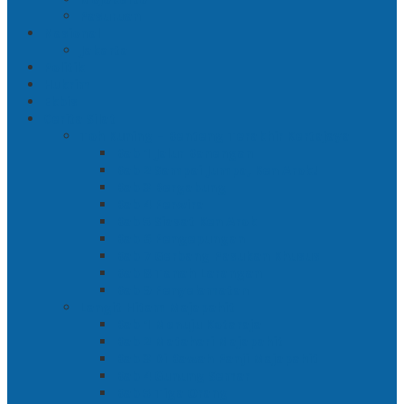
Pasuruan
Nasional
Jakarta
Politik
Hukrim
Ekbis
Cerita Silat
Toh Kuning – Benteng Terakhir Kertajaya
Bab 1 Jalur Banengan
Bab 2 Sampai Jumpa, Ken Arok!
Bab 3 Bergabung
Bab 4 Perwira
Bab 5 Siasat Ken Arok
Bab 6 Pengepungan
Bab 7 Gerbang Pasukan Khusus
Bab 8 Tanah Larangan
Bab 9 Penyelamatan
Langit Hitam Majapahit
Bab 1 Menuju Kotaraja
Bab 2 Matahari Majapahit
Bab 3 Di Bawah Panji Majapahit
Bab 4 Gunung Semar
Bab 5 Tiga Orang