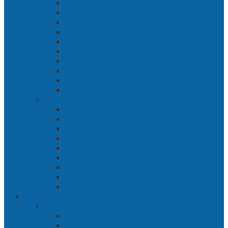
Bab 6 Wringin Anom
Bab 7 Pemberontakan Senyap
Bab 8 Siasat Gajah Mada
Bab 9 Rawa-rawa
Bab 10 Malam Penumpasan
Bab 11 Bulak Banteng
Bab 12 Persiapan
Bab 13 Rencana Lain
Bab 14 Pertempuran Hari Pertama
Bab 15 Pertempuran Hari Kedua
Penaklukan Panarukan
Bab 1 Rencana Penaklukan
Bab 2 Sabuk Inten
Bab 3 Pangeran Benawa
Bab 4 Kabut di Tengah Malam
Bab 5 Berhitung
Bab 6 Lembah Merbabu
Bab 7 Wedhus Gembel
Bab 8 Gerbang Demak
Bab 9 Pertempuran Panarukan
Cerita Bersambung
Sang Maharani
Bab 1 Bulan Telanjang
Bab 2 Nir Wuk Tanpa Jalu