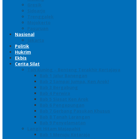
Gresik
Sidoarjo
Trenggalek
Mojokerto
Pasuruan
Nasional
Jakarta
Politik
Hukrim
Ekbis
Cerita Silat
Toh Kuning – Benteng Terakhir Kertajaya
Bab 1 Jalur Banengan
Bab 2 Sampai Jumpa, Ken Arok!
Bab 3 Bergabung
Bab 4 Perwira
Bab 5 Siasat Ken Arok
Bab 6 Pengepungan
Bab 7 Gerbang Pasukan Khusus
Bab 8 Tanah Larangan
Bab 9 Penyelamatan
Langit Hitam Majapahit
Bab 1 Menuju Kotaraja