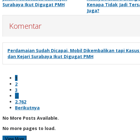
Surabaya Ikut Digugat PMH
Kenapa Tidak Jadi Ter
Juga?
Komentar
Perdamaian Sudah Dicapai, Mobil Dikembalikan tapi Kasus 
dan Kejari Surabaya Ikut Digugat PMH
1
2
3
…
2,762
Berikutnya
No More Posts Available.
No more pages to load.
View More