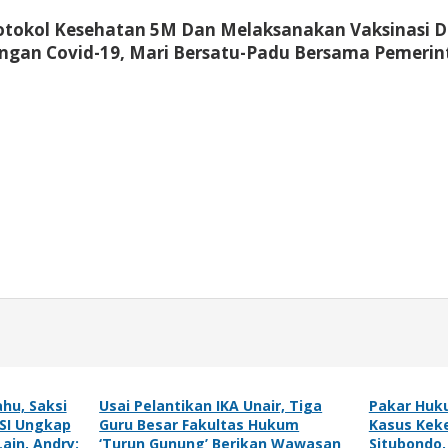
tokol Kesehatan 5M Dan Melaksanakan Vaksinasi Da
ngan Covid-19, Mari Bersatu-Padu Bersama Pemer
hu, Saksi
Usai Pelantikan IKA Unair, Tiga
Pakar Huku
MSI Ungkap
Guru Besar Fakultas Hukum
Kasus Kek
ain, Andry:
‘Turun Gunung’ Berikan Wawasan
Situbondo,