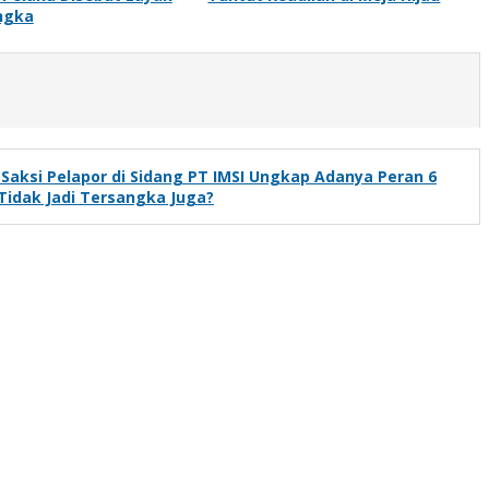
ngka
Saksi Pelapor di Sidang PT IMSI Ungkap Adanya Peran 6
Tidak Jadi Tersangka Juga?