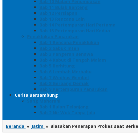
Bab 10 Malam Penumpasan
Bab 11 Bulak Banteng
Bab 12 Persiapan
Bab 13 Rencana Lain
Bab 14 Pertempuran Hari Pertama
Bab 15 Pertempuran Hari Kedua
Penaklukan Panarukan
Bab 1 Rencana Penaklukan
Bab 2 Sabuk Inten
Bab 3 Pangeran Benawa
Bab 4 Kabut di Tengah Malam
Bab 5 Berhitung
Bab 6 Lembah Merbabu
Bab 7 Wedhus Gembel
Bab 8 Gerbang Demak
Bab 9 Pertempuran Panarukan
Cerita Bersambung
Sang Maharani
Bab 1 Bulan Telanjang
Bab 2 Nir Wuk Tanpa Jalu
Beranda
»
Jatim
»
Biasakan Penerapan Prokes saat Berke