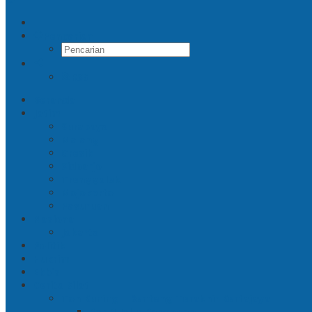
Pencarian
RSS
Beranda
Jatim
Surabaya
Malang
Gresik
Sidoarjo
Trenggalek
Mojokerto
Pasuruan
Nasional
Jakarta
Politik
Hukrim
Ekbis
Cerita Silat
Toh Kuning – Benteng Terakhir Kertajaya
Bab 1 Jalur Banengan