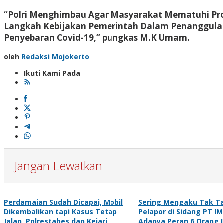
“Polri Menghimbau Agar Masyarakat Mematuhi Pro
Langkah Kebijakan Pemerintah Dalam Penanggula
Penyebaran Covid-19,” pungkas M.K Umam.
oleh
Redaksi Mojokerto
Ikuti Kami Pada
Jangan Lewatkan
Perdamaian Sudah Dicapai, Mobil
Sering Mengaku Tak Ta
Dikembalikan tapi Kasus Tetap
Pelapor di Sidang PT I
Jalan, Polrestabes dan Kejari
Adanya Peran 6 Orang L