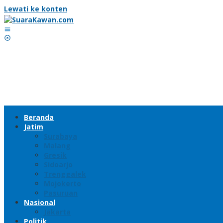
Lewati ke konten
Beranda
Jatim
Surabaya
Malang
Gresik
Sidoarjo
Trenggalek
Mojokerto
Pasuruan
Nasional
Jakarta
Politik