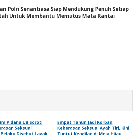
n Polri Senantiasa Siap Mendukung Penuh Setiap
intah Untuk Membantu Memutus Mata Rantai
m Pidana UB Soroti
Empat Tahun Jadi Korban
erasan Seksual
Kekerasan Seksual Ayah Tiri, Kini
 Pelaku Disebut Layak
Tuntut Keadilan di Meja Hijau