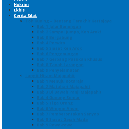
Hukrim
Ekbis
Cerita Silat
Toh Kuning – Benteng Terakhir Kertajaya
Bab 1 Jalur Banengan
Bab 2 Sampai Jumpa, Ken Arok!
Bab 3 Bergabung
Bab 4 Perwira
Bab 5 Siasat Ken Arok
Bab 6 Pengepungan
Bab 7 Gerbang Pasukan Khusus
Bab 8 Tanah Larangan
Bab 9 Penyelamatan
Langit Hitam Majapahit
Bab 1 Menuju Kotaraja
Bab 2 Matahari Majapahit
Bab 3 Di Bawah Panji Majapahit
Bab 4 Gunung Semar
Bab 5 Tiga Orang
Bab 6 Wringin Anom
Bab 7 Pemberontakan Senyap
Bab 8 Siasat Gajah Mada
Bab 9 Rawa-rawa