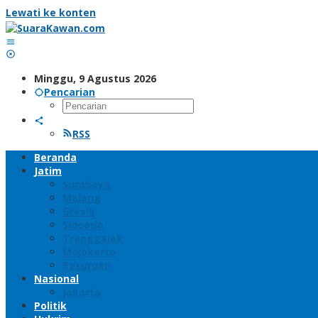
Lewati ke konten
Minggu, 9 Agustus 2026
Pencarian
RSS
Beranda
Jatim
Surabaya
Malang
Gresik
Sidoarjo
Trenggalek
Mojokerto
Pasuruan
Nasional
Jakarta
Politik