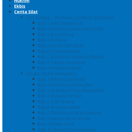
Hukrim
Ekbis
Cerita Silat
Toh Kuning – Benteng Terakhir Kertajaya
Bab 1 Jalur Banengan
Bab 2 Sampai Jumpa, Ken Arok!
Bab 3 Bergabung
Bab 4 Perwira
Bab 5 Siasat Ken Arok
Bab 6 Pengepungan
Bab 7 Gerbang Pasukan Khusus
Bab 8 Tanah Larangan
Bab 9 Penyelamatan
Langit Hitam Majapahit
Bab 1 Menuju Kotaraja
Bab 2 Matahari Majapahit
Bab 3 Di Bawah Panji Majapahit
Bab 4 Gunung Semar
Bab 5 Tiga Orang
Bab 6 Wringin Anom
Bab 7 Pemberontakan Senyap
Bab 8 Siasat Gajah Mada
Bab 9 Rawa-rawa
Bab 10 Malam Penumpasan