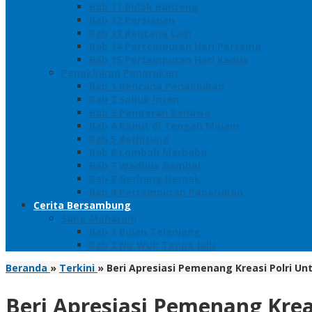
Bab 11 Bulak Banteng
Bab 12 Persiapan
Bab 13 Rencana Lain
Bab 14 Pertempuran Hari Pertama
Bab 15 Pertempuran Hari Kedua
Penaklukan Panarukan
Bab 1 Rencana Penaklukan
Bab 2 Sabuk Inten
Bab 3 Pangeran Benawa
Bab 4 Kabut di Tengah Malam
Bab 5 Berhitung
Bab 6 Lembah Merbabu
Bab 7 Wedhus Gembel
Bab 8 Gerbang Demak
Bab 9 Pertempuran Panarukan
Cerita Bersambung
Sang Maharani
Bab 1 Bulan Telanjang
Bab 2 Nir Wuk Tanpa Jalu
Beranda
»
Terkini
»
Beri Apresiasi Pemenang Kreasi Polri Un
Beri Apresiasi Pemenang Krea