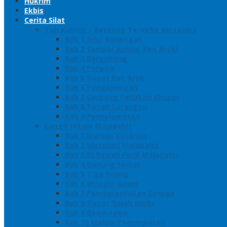
Hukrim
Ekbis
Cerita Silat
Toh Kuning – Benteng Terakhir Kertajaya
Bab 1 Jalur Banengan
Bab 2 Sampai Jumpa, Ken Arok!
Bab 3 Bergabung
Bab 4 Perwira
Bab 5 Siasat Ken Arok
Bab 6 Pengepungan
Bab 7 Gerbang Pasukan Khusus
Bab 8 Tanah Larangan
Bab 9 Penyelamatan
Langit Hitam Majapahit
Bab 1 Menuju Kotaraja
Bab 2 Matahari Majapahit
Bab 3 Di Bawah Panji Majapahit
Bab 4 Gunung Semar
Bab 5 Tiga Orang
Bab 6 Wringin Anom
Bab 7 Pemberontakan Senyap
Bab 8 Siasat Gajah Mada
Bab 9 Rawa-rawa
Bab 10 Malam Penumpasan