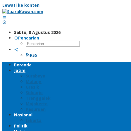
Lewati ke konten
Sabtu, 8 Agustus 2026
Pencarian
RSS
Beranda
Jatim
Surabaya
Malang
Gresik
Sidoarjo
Trenggalek
Mojokerto
Pasuruan
Nasional
Jakarta
Politik