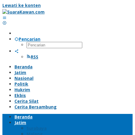
Lewati ke konten
Pencarian
RSS
Beranda
Jatim
Nasional
Politik
Hukrim
Ekbis
Cerita Silat
Cerita Bersambung
Beranda
Jatim
Surabaya
Malang