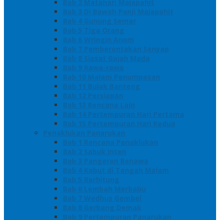
Bab 2 Matahari Majapahit
Bab 3 Di Bawah Panji Majapahit
Bab 4 Gunung Semar
Bab 5 Tiga Orang
Bab 6 Wringin Anom
Bab 7 Pemberontakan Senyap
Bab 8 Siasat Gajah Mada
Bab 9 Rawa-rawa
Bab 10 Malam Penumpasan
Bab 11 Bulak Banteng
Bab 12 Persiapan
Bab 13 Rencana Lain
Bab 14 Pertempuran Hari Pertama
Bab 15 Pertempuran Hari Kedua
Penaklukan Panarukan
Bab 1 Rencana Penaklukan
Bab 2 Sabuk Inten
Bab 3 Pangeran Benawa
Bab 4 Kabut di Tengah Malam
Bab 5 Berhitung
Bab 6 Lembah Merbabu
Bab 7 Wedhus Gembel
Bab 8 Gerbang Demak
Bab 9 Pertempuran Panarukan