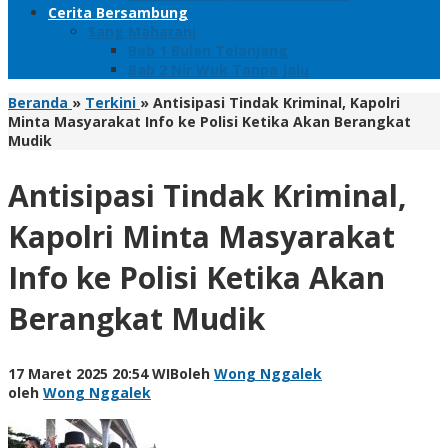
Cerita Bersambung
Sang Maharani
Bab 1 Bulan Telanjang
Bab 2 Nir Wuk Tanpa Jalu
Beranda
»
Terkini
»
Antisipasi Tindak Kriminal, Kapolri
Minta Masyarakat Info ke Polisi Ketika Akan Berangkat
Mudik
Antisipasi Tindak Kriminal,
Kapolri Minta Masyarakat
Info ke Polisi Ketika Akan
Berangkat Mudik
17 Maret 2025 20:54 WIB
oleh
Wong Nggalek
oleh
Wong Nggalek