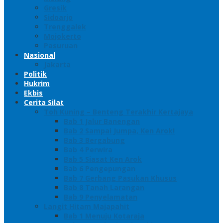
Gresik
Sidoarjo
Trenggalek
Mojokerto
Pasuruan
Nasional
Jakarta
Politik
Hukrim
Ekbis
Cerita Silat
Toh Kuning – Benteng Terakhir Kertajaya
Bab 1 Jalur Banengan
Bab 2 Sampai Jumpa, Ken Arok!
Bab 3 Bergabung
Bab 4 Perwira
Bab 5 Siasat Ken Arok
Bab 6 Pengepungan
Bab 7 Gerbang Pasukan Khusus
Bab 8 Tanah Larangan
Bab 9 Penyelamatan
Langit Hitam Majapahit
Bab 1 Menuju Kotaraja