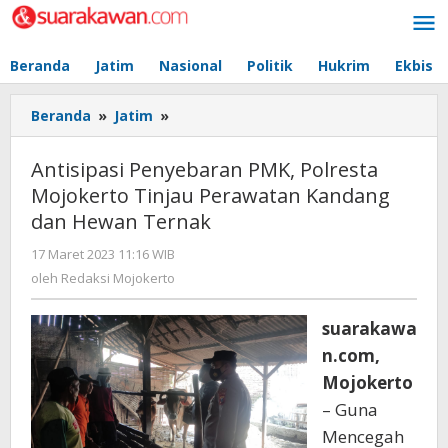
Lewati
ke
konten
Beranda
Jatim
Nasional
Politik
Hukrim
Ekbis
Beranda
»
Jatim
»
Antisipasi
Penyebaran
PMK,
Antisipasi Penyebaran PMK, Polresta
Polresta
Mojokerto Tinjau Perawatan Kandang
Mojokerto
dan Hewan Ternak
Tinjau
Perawatan
17 Maret 2023 11:16 WIB
oleh
Kandang
Redaksi
oleh
Redaksi Mojokerto
dan
Mojokerto
Hewan
Ternak
suarakawa
n.com,
Mojokerto
– Guna
Mencegah