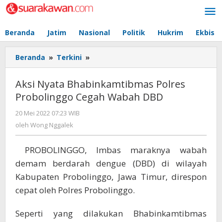
Lewati
ke
konten
Beranda
Jatim
Nasional
Politik
Hukrim
Ekbis
Beranda
»
Terkini
»
Aksi
Nyata
Bhabinkamtibmas
Aksi Nyata Bhabinkamtibmas Polres
Polres
Probolinggo Cegah Wabah DBD
Probolinggo
Cegah
20 Mei 2022 07:23 WIB
oleh
Wabah
Wong
oleh
Wong Nggalek
DBD
Nggalek
PROBOLINGGO, Imbas maraknya wabah
demam berdarah dengue (DBD) di wilayah
Kabupaten Probolinggo, Jawa Timur, direspon
cepat oleh Polres Probolinggo.
Seperti yang dilakukan Bhabinkamtibmas