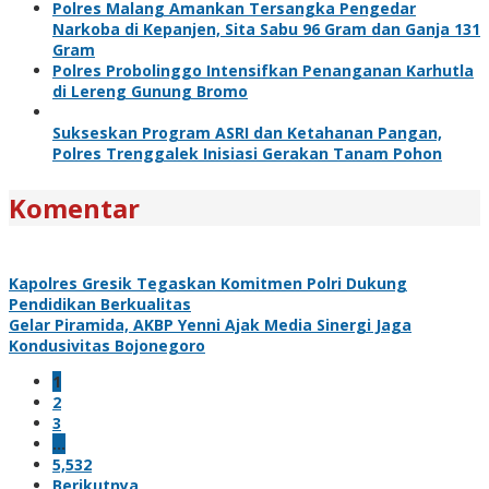
Polres Malang Amankan Tersangka Pengedar
Narkoba di Kepanjen, Sita Sabu 96 Gram dan Ganja 131
Gram
Polres Probolinggo Intensifkan Penanganan Karhutla
di Lereng Gunung Bromo
Sukseskan Program ASRI dan Ketahanan Pangan,
Polres Trenggalek Inisiasi Gerakan Tanam Pohon
Komentar
Kapolres Gresik Tegaskan Komitmen Polri Dukung
Pendidikan Berkualitas
Gelar Piramida, AKBP Yenni Ajak Media Sinergi Jaga
Kondusivitas Bojonegoro
1
2
3
…
5,532
Berikutnya