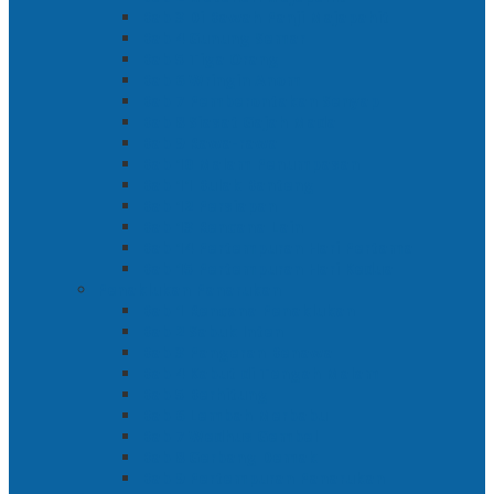
Bab 3 Di Bawah Panji Majapahit
Bab 4 Gunung Semar
Bab 5 Tiga Orang
Bab 6 Wringin Anom
Bab 7 Pemberontakan Senyap
Bab 8 Siasat Gajah Mada
Bab 9 Rawa-rawa
Bab 10 Malam Penumpasan
Bab 11 Bulak Banteng
Bab 12 Persiapan
Bab 13 Rencana Lain
Bab 14 Pertempuran Hari Pertama
Bab 15 Pertempuran Hari Kedua
Penaklukan Panarukan
Bab 1 Rencana Penaklukan
Bab 2 Sabuk Inten
Bab 3 Pangeran Benawa
Bab 4 Kabut di Tengah Malam
Bab 5 Berhitung
Bab 6 Lembah Merbabu
Bab 7 Wedhus Gembel
Bab 8 Gerbang Demak
Bab 9 Pertempuran Panarukan