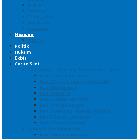
Gresik
Sidoarjo
Trenggalek
Mojokerto
Pasuruan
Nasional
Jakarta
Politik
Hukrim
Ekbis
Cerita Silat
Toh Kuning – Benteng Terakhir Kertajaya
Bab 1 Jalur Banengan
Bab 2 Sampai Jumpa, Ken Arok!
Bab 3 Bergabung
Bab 4 Perwira
Bab 5 Siasat Ken Arok
Bab 6 Pengepungan
Bab 7 Gerbang Pasukan Khusus
Bab 8 Tanah Larangan
Bab 9 Penyelamatan
Langit Hitam Majapahit
Bab 1 Menuju Kotaraja