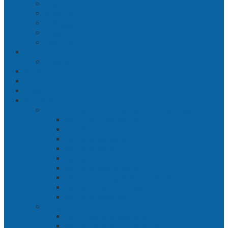
Gresik
Sidoarjo
Trenggalek
Mojokerto
Pasuruan
Nasional
Jakarta
Politik
Hukrim
Ekbis
Cerita Silat
Toh Kuning – Benteng Terakhir Kertajaya
Bab 1 Jalur Banengan
Bab 2 Sampai Jumpa, Ken Arok!
Bab 3 Bergabung
Bab 4 Perwira
Bab 5 Siasat Ken Arok
Bab 6 Pengepungan
Bab 7 Gerbang Pasukan Khusus
Bab 8 Tanah Larangan
Bab 9 Penyelamatan
Langit Hitam Majapahit
Bab 1 Menuju Kotaraja
Bab 2 Matahari Majapahit