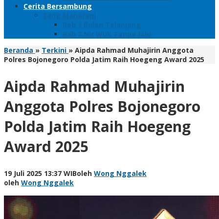
Cerita Bersambung
Sang Maharani
Bab 1 Bulan Telanjang
Bab 2 Nir Wuk Tanpa Jalu
Beranda
»
Terkini
»
Aipda Rahmad Muhajirin Anggota
Polres Bojonegoro Polda Jatim Raih Hoegeng Award 2025
Aipda Rahmad Muhajirin
Anggota Polres Bojonegoro
Polda Jatim Raih Hoegeng
Award 2025
19 Juli 2025 13:37 WIB
oleh
Wong Nggalek
oleh
Wong Nggalek