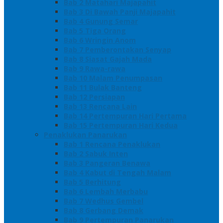
Bab 2 Matahari Majapahit
Bab 3 Di Bawah Panji Majapahit
Bab 4 Gunung Semar
Bab 5 Tiga Orang
Bab 6 Wringin Anom
Bab 7 Pemberontakan Senyap
Bab 8 Siasat Gajah Mada
Bab 9 Rawa-rawa
Bab 10 Malam Penumpasan
Bab 11 Bulak Banteng
Bab 12 Persiapan
Bab 13 Rencana Lain
Bab 14 Pertempuran Hari Pertama
Bab 15 Pertempuran Hari Kedua
Penaklukan Panarukan
Bab 1 Rencana Penaklukan
Bab 2 Sabuk Inten
Bab 3 Pangeran Benawa
Bab 4 Kabut di Tengah Malam
Bab 5 Berhitung
Bab 6 Lembah Merbabu
Bab 7 Wedhus Gembel
Bab 8 Gerbang Demak
Bab 9 Pertempuran Panarukan