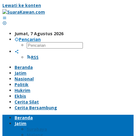
Lewati ke konten
Jumat, 7 Agustus 2026
Pencarian
RSS
Beranda
Jatim
Nasional
Politik
Hukrim
Ekbis
Cerita Silat
Cerita Bersambung
Beranda
Jatim
Surabaya
Malang