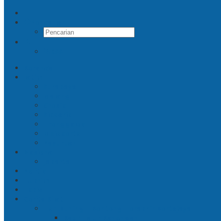
Pencarian
RSS
Beranda
Jatim
Surabaya
Malang
Gresik
Sidoarjo
Trenggalek
Mojokerto
Pasuruan
Nasional
Jakarta
Politik
Hukrim
Ekbis
Cerita Silat
Toh Kuning – Benteng Terakhir Kertajaya
Bab 1 Jalur Banengan