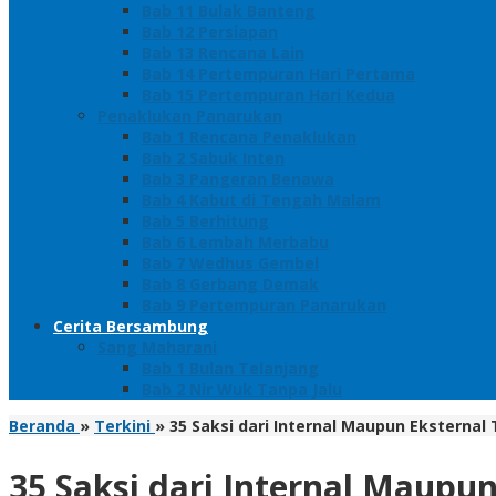
Bab 11 Bulak Banteng
Bab 12 Persiapan
Bab 13 Rencana Lain
Bab 14 Pertempuran Hari Pertama
Bab 15 Pertempuran Hari Kedua
Penaklukan Panarukan
Bab 1 Rencana Penaklukan
Bab 2 Sabuk Inten
Bab 3 Pangeran Benawa
Bab 4 Kabut di Tengah Malam
Bab 5 Berhitung
Bab 6 Lembah Merbabu
Bab 7 Wedhus Gembel
Bab 8 Gerbang Demak
Bab 9 Pertempuran Panarukan
Cerita Bersambung
Sang Maharani
Bab 1 Bulan Telanjang
Bab 2 Nir Wuk Tanpa Jalu
Beranda
»
Terkini
»
35 Saksi dari Internal Maupun Eksternal
35 Saksi dari Internal Maupu