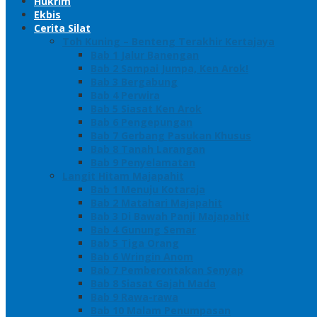
Hukrim
Ekbis
Cerita Silat
Toh Kuning – Benteng Terakhir Kertajaya
Bab 1 Jalur Banengan
Bab 2 Sampai Jumpa, Ken Arok!
Bab 3 Bergabung
Bab 4 Perwira
Bab 5 Siasat Ken Arok
Bab 6 Pengepungan
Bab 7 Gerbang Pasukan Khusus
Bab 8 Tanah Larangan
Bab 9 Penyelamatan
Langit Hitam Majapahit
Bab 1 Menuju Kotaraja
Bab 2 Matahari Majapahit
Bab 3 Di Bawah Panji Majapahit
Bab 4 Gunung Semar
Bab 5 Tiga Orang
Bab 6 Wringin Anom
Bab 7 Pemberontakan Senyap
Bab 8 Siasat Gajah Mada
Bab 9 Rawa-rawa
Bab 10 Malam Penumpasan