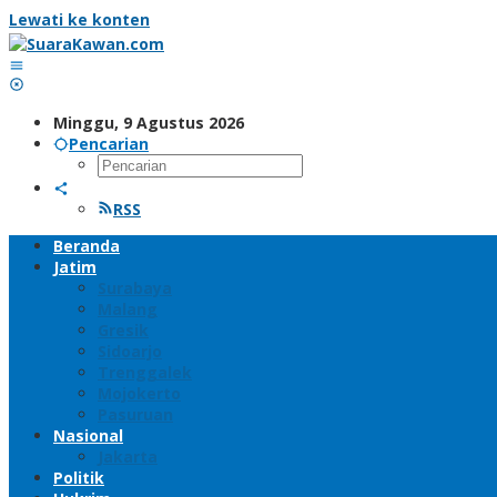
Lewati ke konten
Minggu, 9 Agustus 2026
Pencarian
RSS
Beranda
Jatim
Surabaya
Malang
Gresik
Sidoarjo
Trenggalek
Mojokerto
Pasuruan
Nasional
Jakarta
Politik